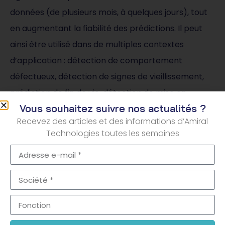
données (de plusieurs mois, à quelques jours), tout
en augmentant la fiabilité des prédictions. Il peut
ainsi être utilisé dans de multiples contextes
d’application : détection de comportement
défectueux, détection de signes de vieillissement,
prédiction de fin de vie, détection de mise en
Vous souhaitez suivre nos actualités ?
marche en domotique, analyse de consommation
Recevez des articles et des informations d’Amiral
d’énergie.
Technologies toutes les semaines
Vous
exploitez des
équipements
critiques et