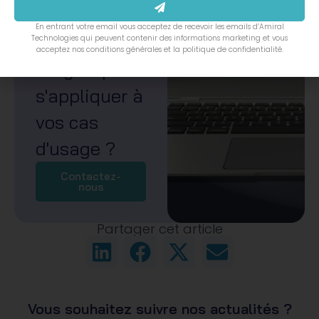
souhaitez
En entrant votre email vous acceptez de recevoir les emails d’Amiral
savoir si
Technologies qui peuvent contenir des informations marketing et vous
acceptez nos conditions générales et la politique de confidentialité.
DiagFit peut
s'appliquer à
vos cas
d'usage ?
Contactez-
nous
Partager cet article
Vous souhaitez suivre nos actualités ?