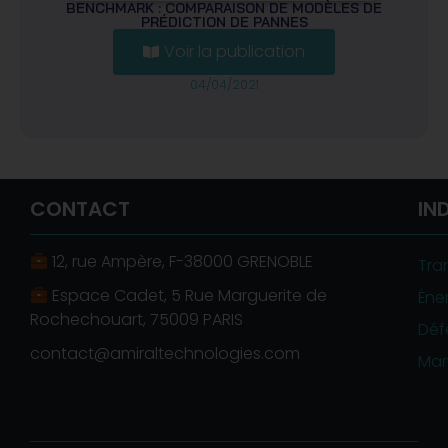
BENCHMARK : COMPARAISON DE MODÈLES DE
PRÉDICTION DE PANNES
Voir la publication
Remplissez le formulaire ci-dessous pour
04/04/2021
télécharger la publication :
CONTACT
IN
12, rue Ampère, F-38000 GRENOBLE
Tra
Espace Cadet, 5 Rue Marguerite de
Éne
Rochechouart, 75009 PARIS
Déf
Envoyer
contact@amiraltechnologies.com
Man