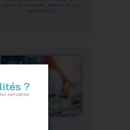
monde qui évolue vite. Industrie 4.0 : une
rupture avec […]
ités ?
 les semaines
IOT, IIOT : SONT-ILS SI DIFFÉRENTS ?
23/11/2022
INDUSTRIE 4.0