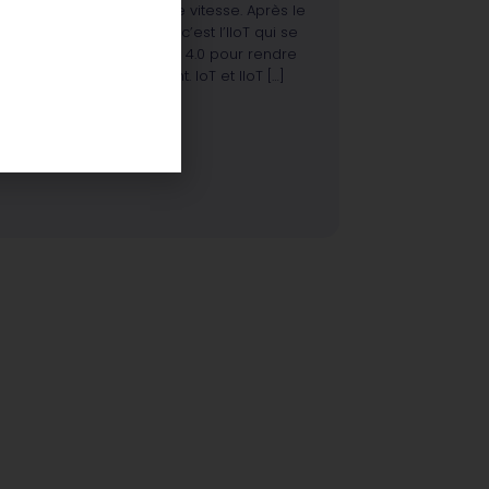
Internet évolue à grande vitesse. Après le
web 3.0 porté par l’IoT, c’est l’IIoT qui se
met au service du web 4.0 pour rendre
Internet plus intelligent. IoT et IIoT […]