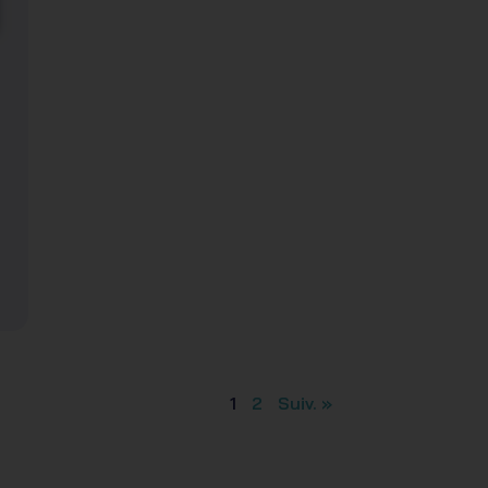
« Préc.
1
2
Suiv. »