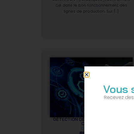
clé dans le bon fonctionnement des
lignes de production. Sur […]
Vous 
Recevez des 
DÉTECTION DE L’ÉTAT DE SANTÉ DU
CAPTEUR
08/12/2022