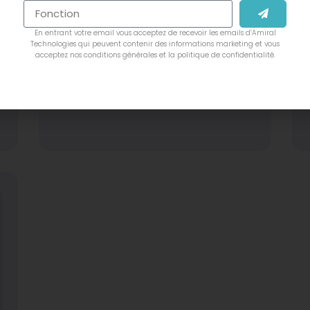
INDUSTRIE 4.0
La transition vers l’industrie 4.0 passe par
En entrant votre email vous acceptez de recevoir les emails d’Amiral
des améliorations technologiques. La
Technologies qui peuvent contenir des informations marketing et vous
géorobotique est un atout à utiliser en
acceptez nos conditions générales et la politique de confidentialité.
pleine conscience. Géorobotique : des
robots à l’ère de l’industrie 4.0 L’usage […]