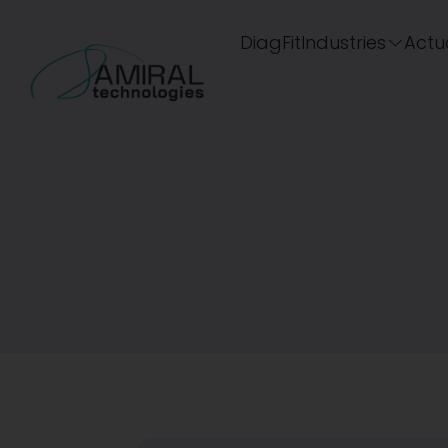
DiagFit
Industries
Actua