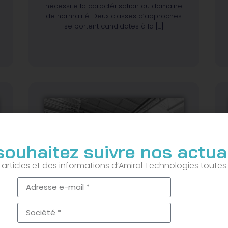
nécessite la caractérisation du domaine
de normalité. Deux classes d’approches
se portent candidates à la […]
souhaitez suivre nos actual
articles et des informations d’Amiral Technologies toutes
INDUSTRIE 4.0 : AVANTAGES ET
INCONVÉNIENTS DES ROBOTS
INDUSTRIELS
28/11/2022